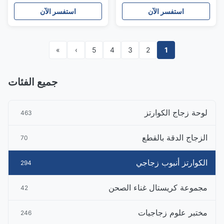
الموصلات
استفسر الآن
استفسر الآن
»
›
5
4
3
2
1
جميع الفئات
لوحة زجاج الكوارتز
463
الزجاج الدقة بالقطع
70
الكوارتز أنبوب زجاجي
294
مجموعة كريستال غناء الصحن
42
مختبر علوم زجاجيات
246